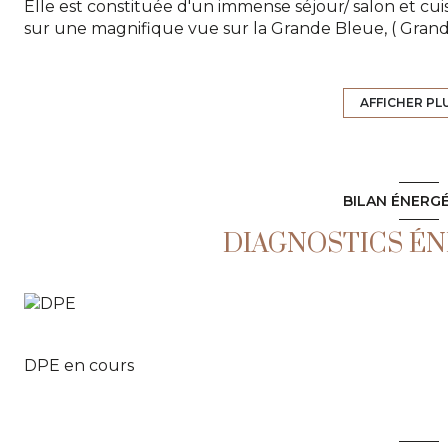
Elle est constituée d'un immense séjour/ salon et cu
sur une magnifique vue sur la Grande Bleue, ( Grand
vaste terrasse.
En rez de jardin, 4 belles chambres, ouvrant sur terra
nombreux rangements et dressings pour chacune d'e
AFFICHER PL
Piscine 8 x 4 . La propriété est harmonieusement arb
Un wc invité, un local buanderie. Alarme, internet Star
BILAN ÉNERG
DIAGNOSTICS É
DPE en cours