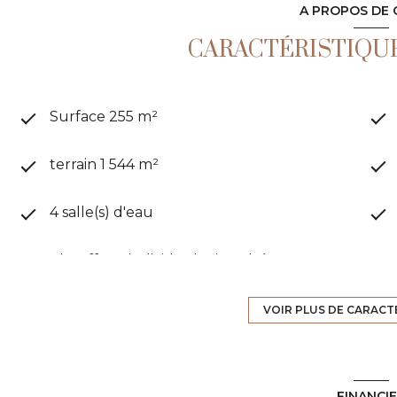
A PROPOS DE 
CARACTÉRISTIQUE
Surface 255 m²
terrain 1 544 m²
4 salle(s) d'eau
Chauffage individuel : air pulsé
(climatisation)
VOIR PLUS DE CARACT
exposition Nord-Ouest
vue MER PANORAMIQUE
FINANCI