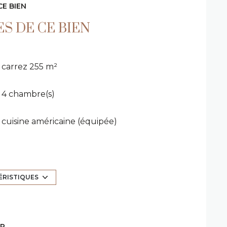
CE BIEN
S DE CE BIEN
carrez 255 m²
4 chambre(s)
cuisine américaine (équipée)
3 parking(s)
ÉRISTIQUES
2 niveau(x)
terrasse
ER