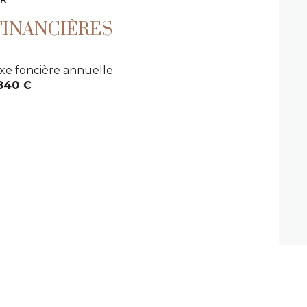
quartier sinopolis
FINANCIÈRES
xe foncière annuelle
840 €