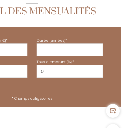
L DES MENSUALITÉS
n €)*
Durée (années)*
Taux d'emprunt (%) *
* Champs obligatoires