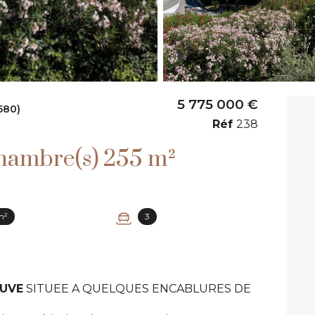
5 775 000 €
580)
Réf
238
Maison 5 pièce(s) 4 chambre(s) 255 m²
m²
3
EUVE
SITUEE A QUELQUES ENCABLURES DE