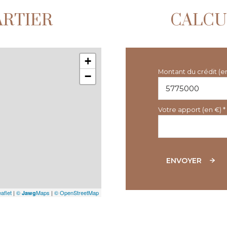
ARTIER
CALCU
+
Montant du crédit (e
−
Votre apport (en €) *
ENVOYER
aflet
|
©
Maps
|
© OpenStreetMap
Jawg