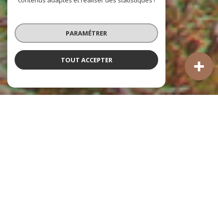
contenus adaptés et réaliser des statistiques !
PARAMÉTRER
TOUT ACCEPTER
SPÉCIALISTE DU MARCHÉ TROPÉZIEN DEPUIS 2008
Depuis notre création il y a maintenant 17 ans,
l'Agence
Tropézienne
s'est bâti une solide réputation en tant
que partenaire de confiance pour tous vos besoins
immobiliers sur la célèbre cité du Bailli. Notre
engagement, notre expérience et notre passion pour ce
village d'exception ont fait de nous l'un des acteurs
majeurs du
marché immobilier à Saint-Tropez
.