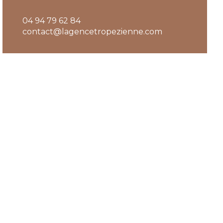
04 94 79 62 84
contact@lagencetropezienne.com