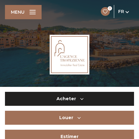
0
FR
MENU
Acheter
Louer
De l'ancien
Du neuf
Estimer
De l'immo pro