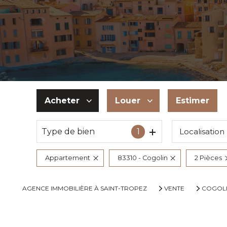
Acheter
Louer
Estimer
Type de bien
1
Localisation
De l'ancien
De l'immo pro
Du neuf
Appartement
83310 - Cogolin
2 Pièces
De l'immo pro
AGENCE IMMOBILIÈRE À SAINT-TROPEZ
VENTE
COGOL