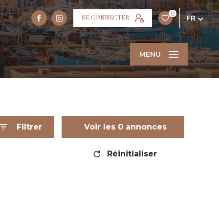
0
FR
SE CONNECTER
MENU
Filtrer
Voir les
0
annonces
Réinitialiser