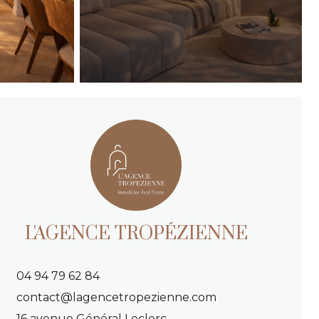
L'AGENCE TROPÉZIENNE
04 94 79 62 84
contact@lagencetropezienne.com
16 avenue Général Leclerc