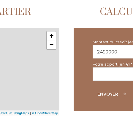
ARTIER
CALCU
+
Montant du crédit (e
−
Votre apport (en €) *
ENVOYER
aflet
|
©
Maps
|
© OpenStreetMap
Jawg