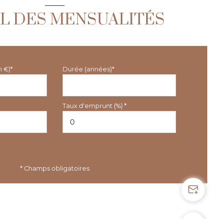
L DES MENSUALITÉS
n €)*
Durée (années)*
Taux d'emprunt (%) *
* Champs obligatoires