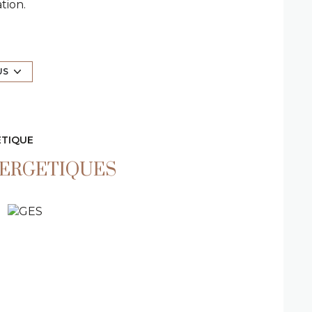
tion.
 vaste séjour lumineux, de 3 chambres dont
WC indépendant et d'un jardin privatif de
US
n pierre, équipée de bains de soleil.
er golf.
ÉTIQUE
NERGETIQUES