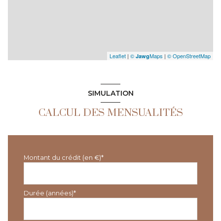
Leaflet
|
©
Maps
|
© OpenStreetMap
Jawg
SIMULATION
CALCUL DES MENSUALITÉS
Montant du crédit (en €)*
Durée (années)*