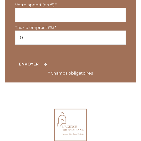
Votre apport (en €) *
Taux d'emprunt (%) *
ENVOYER
* Champs obligatoires