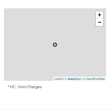
+
−
Leaflet
|
©
Maps
|
© OpenStreetMap
Jawg
* HC : Hors Charges